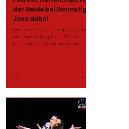
der Heide bei Donnstig-
Jass dabei
Die Fame Dance Company steht
am Donnerstag, 17. Juli 2025, im
Rahmen des Donnstig-Jass in
Crans-Montana gemeinsam mit
Michael von der...