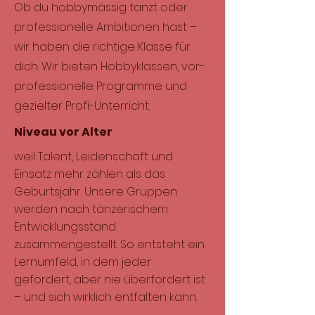
Ob du hobbymässig tanzt oder
professionelle Ambitionen hast –
wir haben die richtige Klasse für
dich. Wir bieten Hobbyklassen, vor-
professionelle Programme und
gezielter Profi-Unterricht.
Niveau vor Alter
weil Talent, Leidenschaft und
Einsatz mehr zählen als das
Geburtsjahr. Unsere Gruppen
werden nach tänzerischem
Entwicklungsstand
zusammengestellt. So entsteht ein
Lernumfeld, in dem jede:r
gefordert, aber nie überfordert ist
– und sich wirklich entfalten kann.