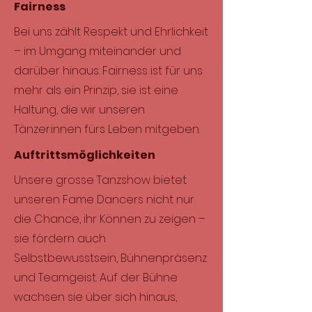
Fairness
Bei uns zählt Respekt und Ehrlichkeit
– im Umgang miteinander und
darüber hinaus. Fairness ist für uns
mehr als ein Prinzip, sie ist eine
Haltung, die wir unseren
Tänzer:innen fürs Leben mitgeben.
Auftrittsmöglichkeiten
Unsere grosse Tanzshow bietet
unseren Fame Dancers nicht nur
die Chance, ihr Können zu zeigen –
sie fördern auch
Selbstbewusstsein, Bühnenpräsenz
und Teamgeist. Auf der Bühne
wachsen sie über sich hinaus,