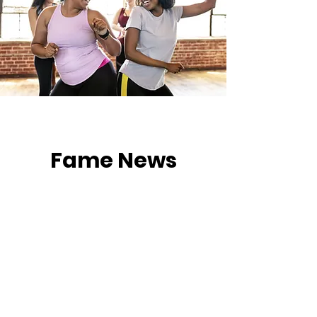
Fame News
Hier erfährst du alles, was bei der
Tanzwerkstatt Fame läuft!
Ob kommende Auftritte, Events,
Workshops oder spannende
Einblicke in unseren Tanzalltag –
bleib immer auf dem neuesten
Stand und verpasse keine
Highlights mehr.
Schau regelmässig vorbei – es