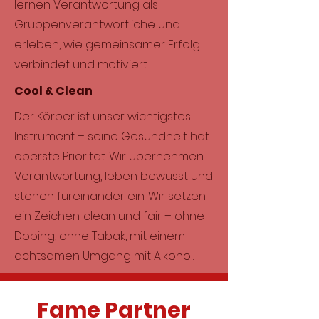
lernen Verantwortung als
Gruppenverantwortliche und
erleben, wie gemeinsamer Erfolg
verbindet und motiviert.
Cool & Clean
Der Körper ist unser wichtigstes
Instrument – seine Gesundheit hat
oberste Priorität. Wir übernehmen
Verantwortung, leben bewusst und
stehen füreinander ein. Wir setzen
ein Zeichen: clean und fair – ohne
Doping, ohne Tabak, mit einem
achtsamen Umgang mit Alkohol.
Fame Partner